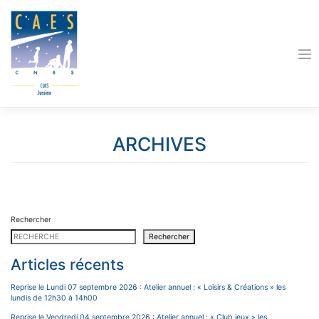
Skip
to
content
ARCHIVES
Rechercher
Rechercher
Articles récents
Reprise le Lundi 07 septembre 2026 : Atelier annuel : « Loisirs & Créations » les
lundis de 12h30 à 14h00
Reprise le Vendredi 04 septembre 2026 : Atelier annuel : « Club jeux » les