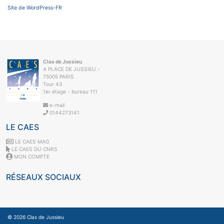
Site de WordPress-FR
Clas de Jussieu
4 PLACE DE JUSSIEU -
75005 PARIS
Tour 43
1er étage - bureau 111
e-mail
0144273141
LE CAES
LE CAES MAG
LE CAES DU CNRS
MON COMPTE
RÉSEAUX SOCIAUX
© 2026
Clas de Jussieu