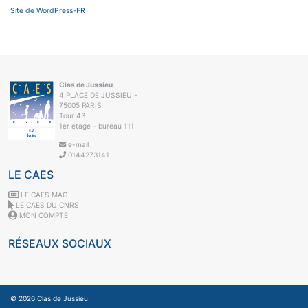
Site de WordPress-FR
Clas de Jussieu
4 PLACE DE JUSSIEU -
75005 PARIS
Tour 43
1er étage - bureau 111
e-mail
0144273141
LE CAES
LE CAES MAG
LE CAES DU CNRS
MON COMPTE
RÉSEAUX SOCIAUX
© 2026
Clas de Jussieu